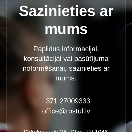
Sazinieties ar
mums
Papildus informācijai,
konsultācijai vai pasūtījuma
noformēšanai, sazinieties ar
mums.
+371 27009333
office@rostul.lv