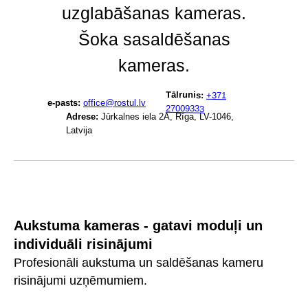
uzglabāšanas kameras.
Šoka sasaldēšanas
kameras.
Tālrunis:
+371
e-pasts:
office@rostul.lv
27009333
Adrese:
Jūrkalnes iela 2A, Rīga, LV-1046,
Latvija
Aukstuma kameras - gatavi moduļi un
individuāli risinājumi
Profesionāli aukstuma un saldēšanas kameru
risinājumi uzņēmumiem.