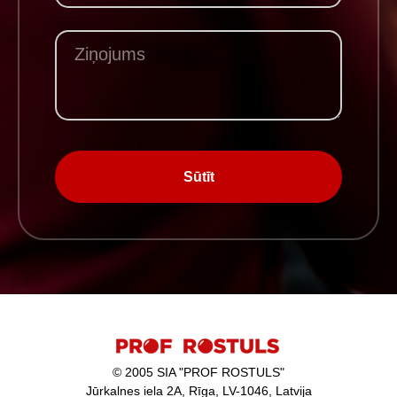
Sūtīt
© 2005 SIA "PROF ROSTULS"
Jūrkalnes iela 2A, Rīga, LV-1046, Latvija