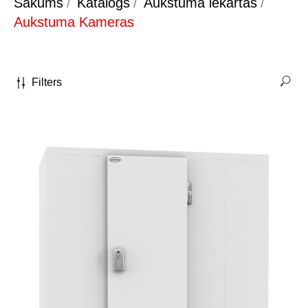
Sākums
/
Katalogs
/
Aukstuma iekārtas
/
Aukstuma Kameras
Filters