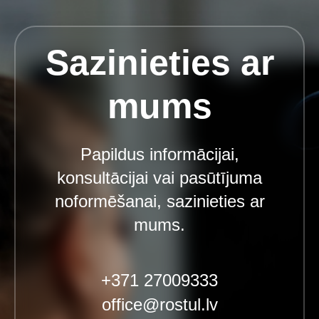
Sazinieties ar
mums
Papildus informācijai,
konsultācijai vai pasūtījuma
noformēšanai, sazinieties ar
mums.
+371 27009333
office@rostul.lv