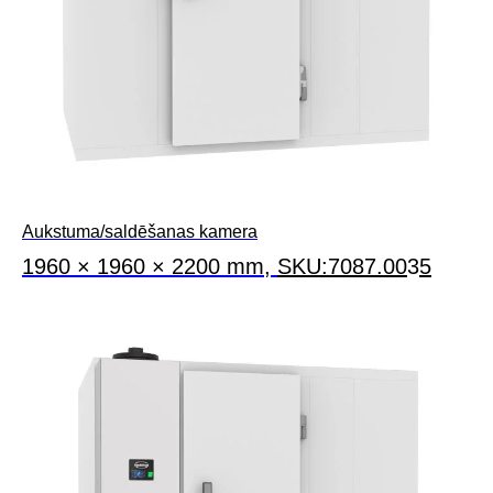
Aukstuma/saldēšanas kamera
1960 × 1960 × 2200 mm,
S
K
U:7087.00
3
5