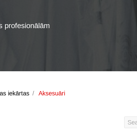
ms profesionālām
s iekārtas
/
Aksesuāri