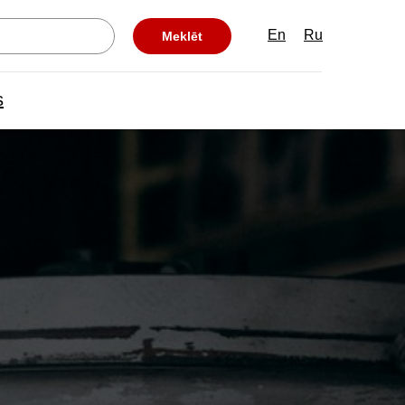
En
Ru
Meklēt
s