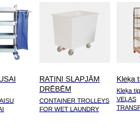
USAI
RATIŅI SLAPJĀM
Kleķa t
DRĒBĒM
Kleķa ti
VEĻAS
MAISU
CONTAINER TROLLEYS
TRANS
AI
FOR WET LAUNDRY