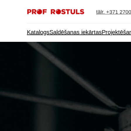
tālr. +371 270
Katalogs
Saldēšanas iekārtas
Projektēša