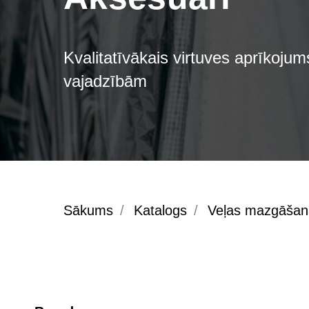
Kvalitatīvākais virtuves aprīkoju
vajadzībām
Sākums
/
Katalogs
/
Veļas mazgāšana