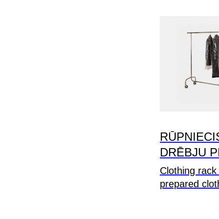
RŪPNIECI
DRĒBJU P
Clothing rack
prepared clot