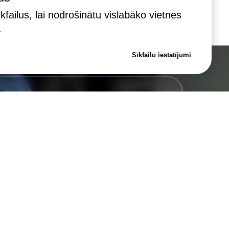
failus, lai nodrošinātu vislabāko vietnes
.
Sīkfailu iestatījumi
juma