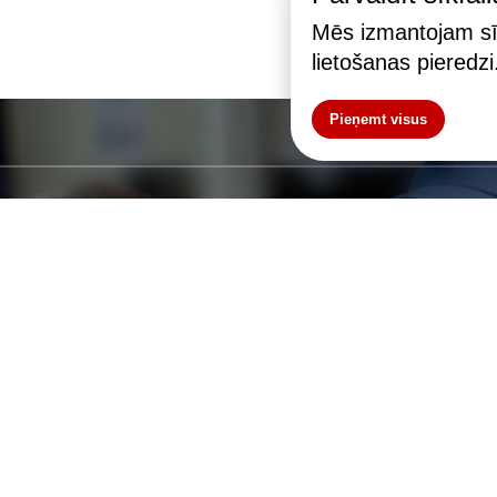
Mēs izmantojam sīk
lietošanas pieredzi
Pieņemt visus
Sazinieties ar mums
ildus informācijai, konsultācijai vai pasūtī
noformēšanai, sazinieties ar mums.