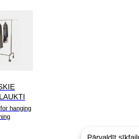
SKIE
LAUKTI
 for hanging
hing
Pārvaldīt sīkfai