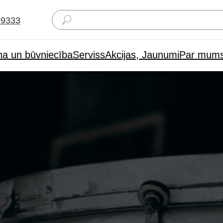
09333
na un būvniecība
Serviss
Akcijas, Jaunumi
Par mum