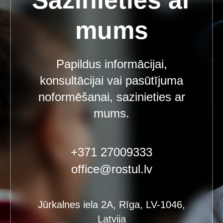
mums
Papildus informācijai,
konsultācijai vai pasūtījuma
noformēšanai, sazinieties ar
mums.
+371 27009333
office@rostul.lv
Jūrkalnes iela 2A, Rīga, LV-1046,
Latvija