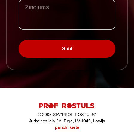
Sūtīt
© 2005 SIA "PROF ROSTULS"
Jūrkalnes iela 2A, Rīga, LV-1046, Latvija
parādīt kartē