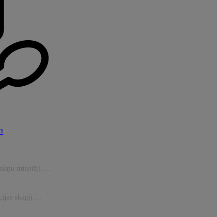
m
 sakņu mizotāji …
cijas skapji …