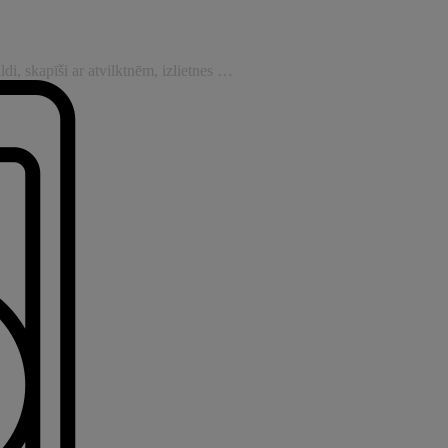
di, skapīši ar atvilktnēm, izlietnes …