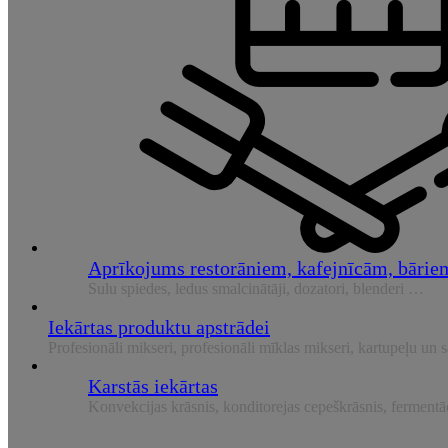
Aprīkojums restorāniem, kafejnīcām, bārie
Sulu spiedes, ledus smalcinātāji, dozatori, blenderi …
Iekārtas produktu apstrādei
Profesionāli mikseri, profesionāli mīklas mikseri, kartupeļu un
Karstās iekārtas
Konvekcijas krāsnis, konditorejas cepeškrāsnis, fermentā