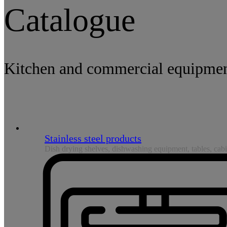
Catalogue
Kitchen and commercial equipme
Stainless steel products
Dish drying shelves, dishwashing equipment, tables, cab