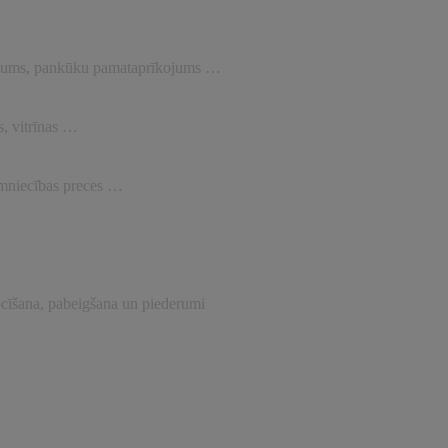
kojums, pankūku pamataprīkojums …
s, vitrīnas …
imniecības preces …
ocīšana, pabeigšana un piederumi