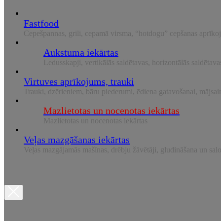
Fastfood
Cepešpannas, grili, cepamā virsma, “hotdogu” cepšanas aprī
Aukstuma iekārtas
Ledusskapji, vertikālās saldētavas, horizontālās saldētava
Virtuves aprīkojums, trauki
Trauki, dzērieniem, bāru piederumi, ēdiena gatavošanai, mājsa
Mazlietotas un nocenotas iekārtas
Mazlietotas un nocenotas iekārtas
Veļas mazgāšanas iekārtas
Veļas mazgājamās mašīnas, drēbju žāvētāji, gludināšana un sal