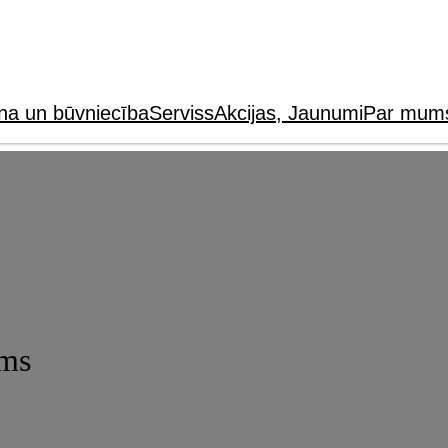
na un būvniecība
Serviss
Akcijas, Jaunumi
Par mum
ums