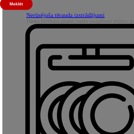
Meklēt
Nerūsējoša tērauda izstrādājumi
Trauku žāvēšanas plaukti, trauku mazgāšanas iekārtas, gal