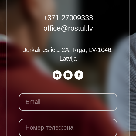
+371 27009333
office@rostul.lv
Jūrkalnes iela 2A, Rīga, LV-1046,
Latvija