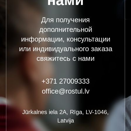
нами
Для получения
дополнительной
информации, консультации
или индивидуального заказа
свяжитесь с нами
+371 27009333
office@rostul.lv
Jūrkalnes iela 2A, Rīga, LV-1046,
Latvija