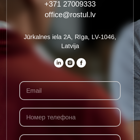
+371 27009333
office@rostul.lv
Jūrkalnes iela 2A, Rīga, LV-1046,
Latvija