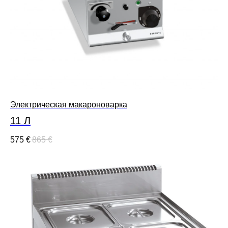
Электрическая макароноварка
11 Л
575
€
865
€