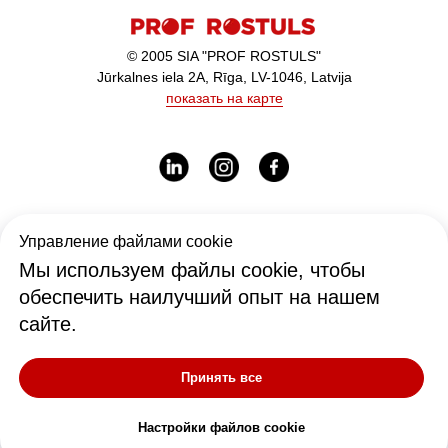
© 2005 SIA "PROF ROSTULS"
Jūrkalnes iela 2A, Rīga, LV-1046, Latvija
показать на карте
Рабочее время:
Управление файлами cookie
I-V - 9:00-17:00
Мы используем файлы cookie, чтобы
обеспечить наилучший опыт на нашем
сайте.
Офис
office@rostul.lv
Принять все
tālr. +371 27009333
Настройки файлов cookie