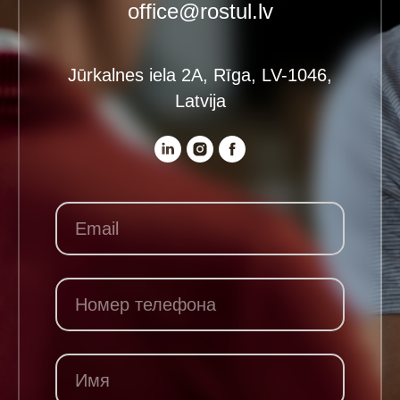
office@rostul.lv
Jūrkalnes iela 2A, Rīga, LV-1046,
Latvija