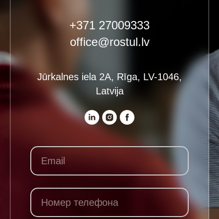
+371 27009333
office@rostul.lv
Jūrkalnes iela 2A, Rīga, LV-1046,
Latvija