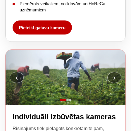
Piemērots veikaliem, noliktavām un HoReCa
uzņēmumiem
Pieteikt gatavu kameru
‹
›
Individuāli izbūvētas kameras
Risinājums tiek pielāgots konkrētām telpām,