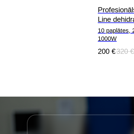
Profesionāl
Line dehidr
10 paplātes, 
1000W
200
€
320