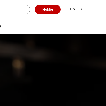
En
Ru
Meklēt
s