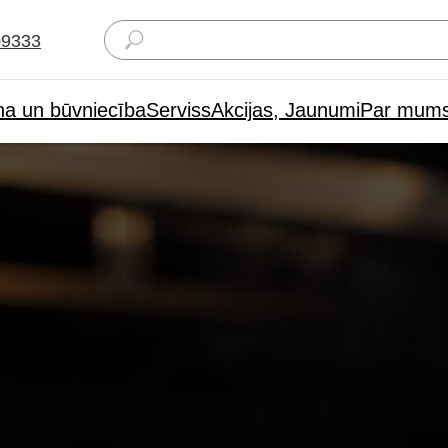
09333
na un būvniecība
Serviss
Akcijas, Jaunumi
Par mum