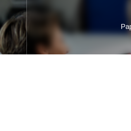
Pap
+371 27009333
office@rostul.lv
Jūrkalnes iela 2A, Rīga, LV-1046,