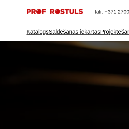
tālr. +371 270
Katalogs
Saldēšanas iekārtas
Projektēša