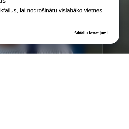
lus
failus, lai nodrošinātu vislabāko vietnes
.
juma
Sīkfailu iestatījumi