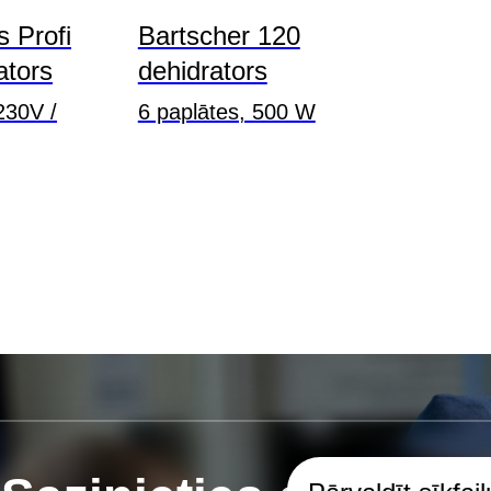
s Profi
Bartscher 120
ators
dehidrators
230V /
6 paplātes, 500 W
€