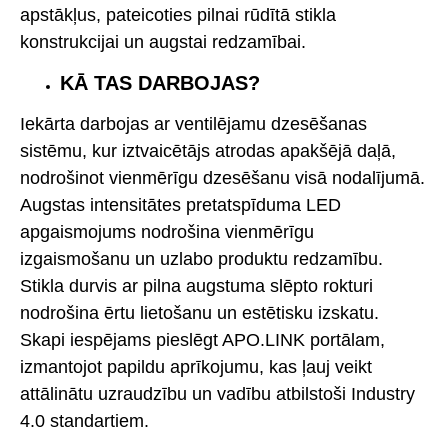
apstākļus, pateicoties pilnai rūdītā stikla
konstrukcijai un augstai redzamībai.
KĀ TAS DARBOJAS?
Iekārta darbojas ar ventilējamu dzesēšanas
sistēmu, kur iztvaicētājs atrodas apakšējā daļā,
nodrošinot vienmērīgu dzesēšanu visā nodalījumā.
Augstas intensitātes pretatspīduma LED
apgaismojums nodrošina vienmērīgu
izgaismošanu un uzlabo produktu redzamību.
Stikla durvis ar pilna augstuma slēpto rokturi
nodrošina ērtu lietošanu un estētisku izskatu.
Skapi iespējams pieslēgt APO.LINK portālam,
izmantojot papildu aprīkojumu, kas ļauj veikt
attālinātu uzraudzību un vadību atbilstoši Industry
4.0 standartiem.