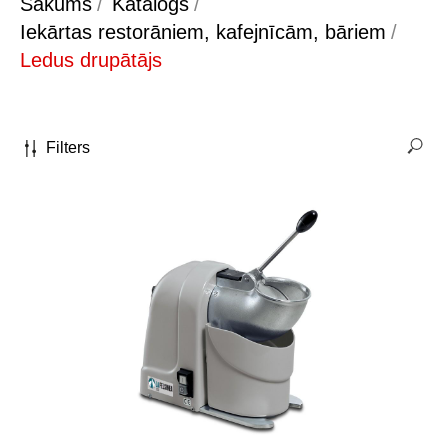
Sākums
/
Katalogs
/
Iekārtas restorāniem, kafejnīcām, bāriem
/
Ledus drupātājs
Filters