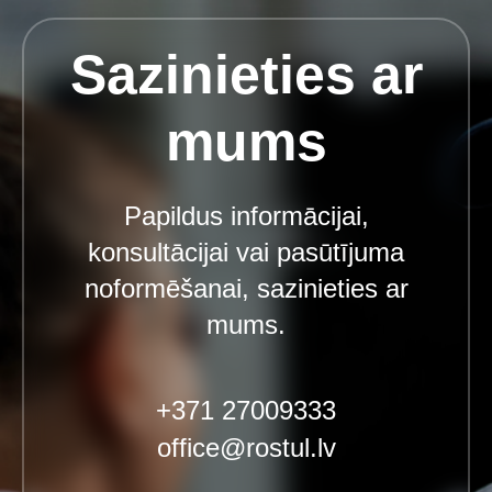
Sazinieties ar
mums
Papildus informācijai,
konsultācijai vai pasūtījuma
noformēšanai, sazinieties ar
mums.
+371 27009333
office@rostul.lv