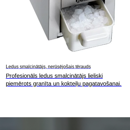
Ledus smalcinātājs, nerūsējošais tērauds
Profesionāls ledus smalcinātājs lieliski
piemērots granīta un kokteiļu pagatavošanai.