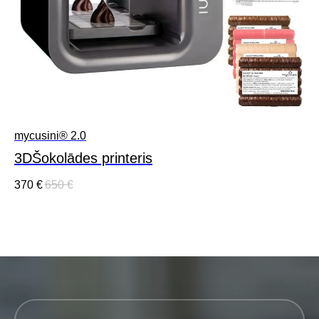
mycusini® 2.0
3DŠokolādes printeris
370
€
650
€