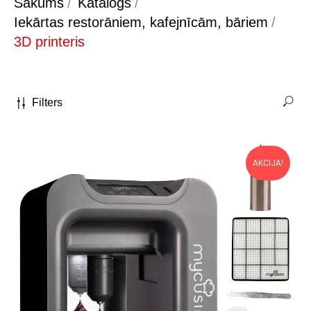
Sākums
/
Katalogs
/
Iekārtas restorāniem, kafejnīcām, bāriem
/
3D printeris
Filters
AKCIJA!